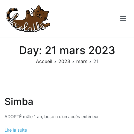
Aller
au
contenu
Chacolathe
Un espace de douceurs et de Chat à Andenne
Day:
21 mars 2023
Accueil
2023
mars
21
Simba
ADOPTÉ mâle 1 an, besoin d’un accès extérieur
Lire la suite