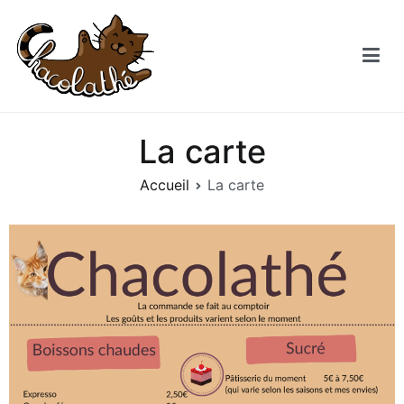
Chacolathe
Un espace de douceurs et de Chat à Andenne
La carte
Accueil
La carte