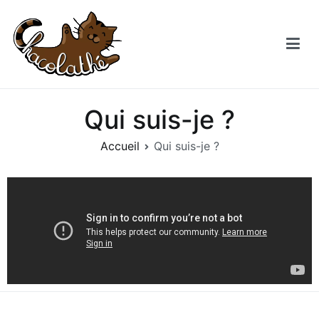
Chacolathe
Un espace de douceurs et de Chat à Andenne
Qui suis-je ?
Accueil
Qui suis-je ?