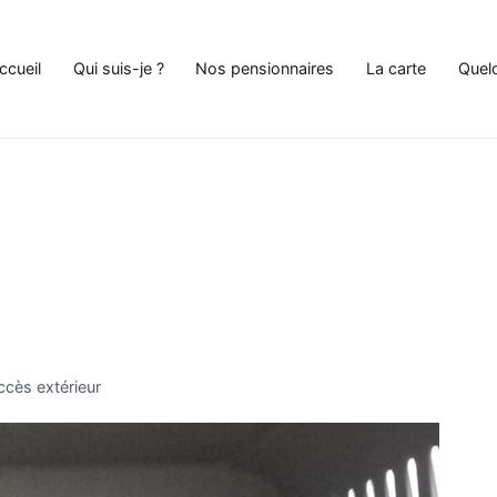
ccueil
Qui suis-je ?
Nos pensionnaires
La carte
Quel
e Chat à Andenne
ccès extérieur