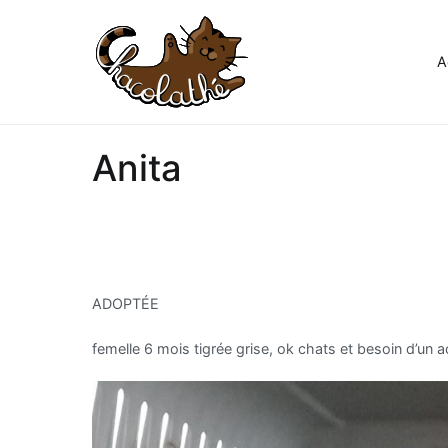
Aller
au
contenu
A
Chacolathe
Un espace de douceurs et d
Anita
ADOPTÉE
femelle 6 mois tigrée grise, ok chats et besoin d’un a