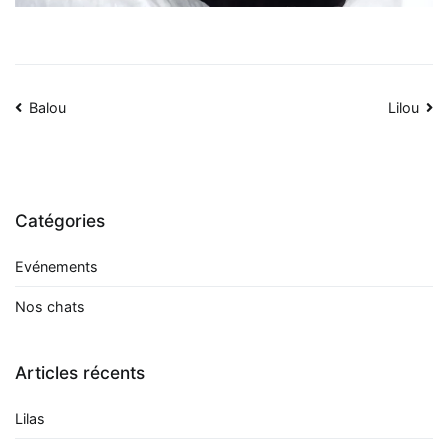
Navigation
Balou
Lilou
de
l’article
Catégories
Evénements
Nos chats
Articles récents
Lilas