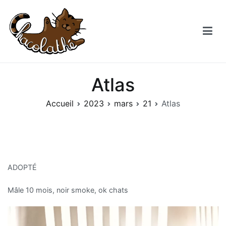
Aller
au
contenu
Chacolathe
Un espace de douceurs et de Chat à Andenne
Atlas
Accueil
2023
mars
21
Atlas
ADOPTÉ
Mâle 10 mois, noir smoke, ok chats