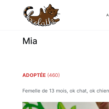
Aller
au
contenu
A
Chacolathe
Un espace de douceurs et d
Mia
ADOPTÉE
(460)
Femelle de 13 mois, ok chat, ok chien