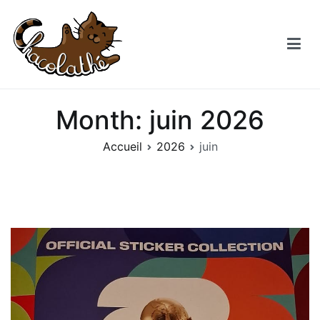
Aller
au
contenu
Chacolathe
Un espace de douceurs et de Chat à Andenne
Month:
juin 2026
Accueil
2026
juin