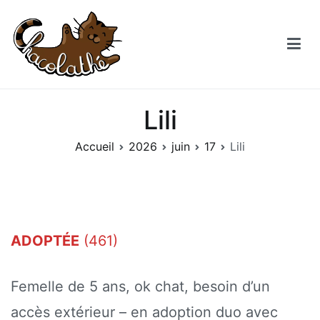
Aller
au
contenu
Chacolathe
Un espace de douceurs et de Chat à Andenne
Lili
Accueil
2026
juin
17
Lili
ADOPTÉE
(461)
Femelle de 5 ans, ok chat, besoin d’un
accès extérieur – en adoption duo avec