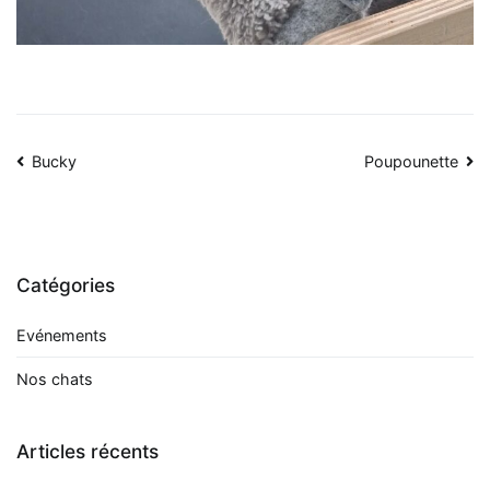
Navigation
Bucky
Poupounette
de
l’article
Catégories
Evénements
Nos chats
Articles récents