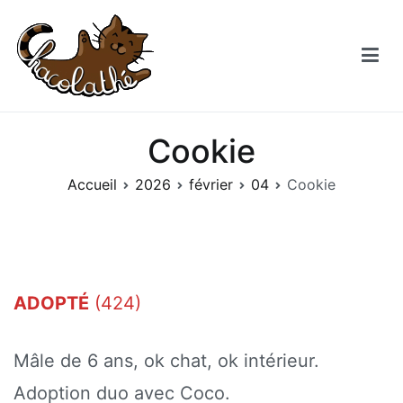
Aller
au
contenu
Chacolathe
Un espace de douceurs et de Chat à Andenne
Cookie
Accueil
2026
février
04
Cookie
ADOPTÉ
(424)
Mâle de 6 ans, ok chat, ok intérieur.
Adoption duo avec Coco.