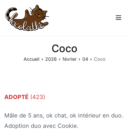
Aller
au
contenu
Chacolathe
Un espace de douceurs et de Chat à Andenne
Coco
Accueil
2026
février
04
Coco
ADOPTÉ
(423)
Mâle de 5 ans, ok chat, ok intérieur en duo.
Adoption duo avec Cookie.