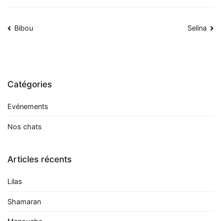
Navigation
Bibou
Selina
de
l’article
Catégories
Evénements
Nos chats
Articles récents
Lilas
Shamaran