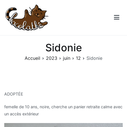
Aller
au
contenu
Chacolathe
Un espace de douceurs et de Chat à Andenne
Sidonie
Accueil
2023
juin
12
Sidonie
ADOPTÉE
femelle de 10 ans, noire, cherche un panier retraite calme avec
un accès extérieur