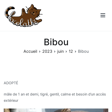
Aller
au
contenu
Chacolathe
Un espace de douceurs et de Chat à Andenne
Bibou
Accueil
2023
juin
12
Bibou
ADOPTÉ
mâle de 1 an et demi, tigré, gentil, calme et besoin d’un accès
extérieur