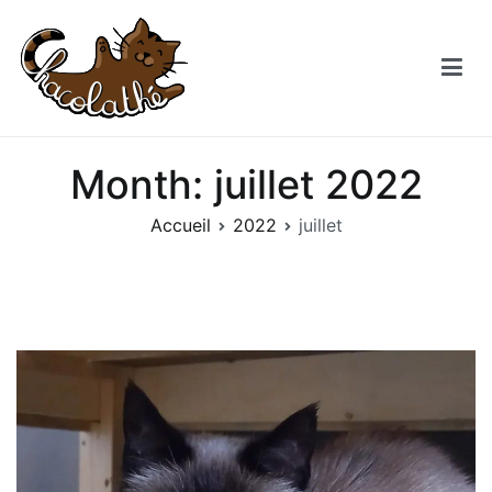
Aller
au
contenu
Chacolathe
Un espace de douceurs et de Chat à Andenne
Month:
juillet 2022
Accueil
2022
juillet