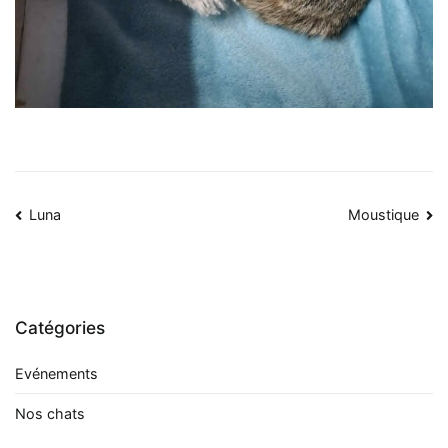
Navigation
Luna
Moustique
de
l’article
Catégories
Evénements
Nos chats