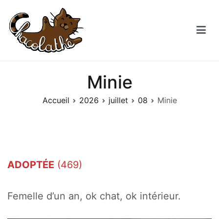
Aller
au
contenu
Chacolathe
Un espace de douceurs et de Chat à Andenne
Minie
Accueil
2026
juillet
08
Minie
ADOPTÉE
(469)
Femelle d’un an, ok chat, ok intérieur.