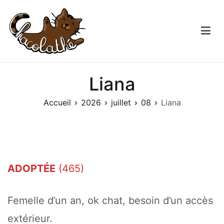
Aller
au
contenu
Chacolathe
Un espace de douceurs et de Chat à Andenne
Liana
Accueil
2026
juillet
08
Liana
ADOPTÉE
(465)
Femelle d’un an, ok chat, besoin d’un accès
extérieur.