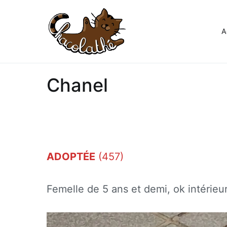
Aller
au
contenu
A
Chacolathe
Un espace de douceurs et d
Chanel
ADOPTÉE
(457)
Femelle de 5 ans et demi, ok intérieur