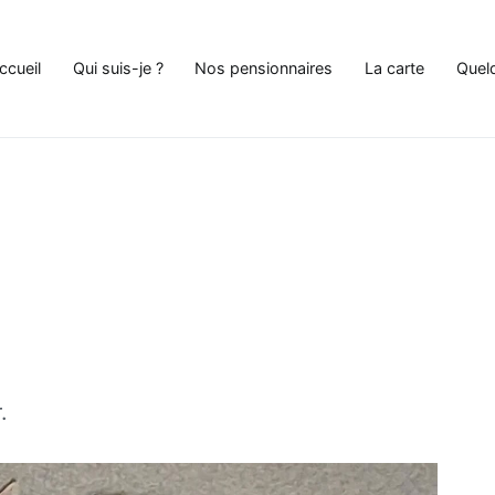
ccueil
Qui suis-je ?
Nos pensionnaires
La carte
Quel
e Chat à Andenne
.