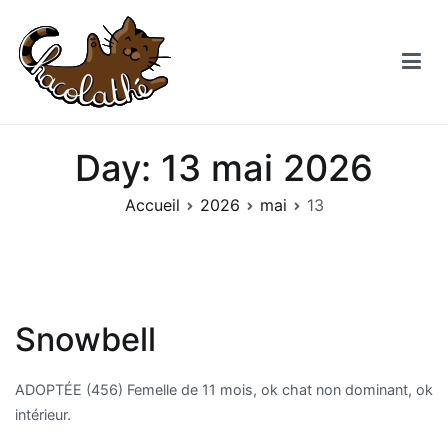
Aller
au
contenu
Chacolathe
Un espace de douceurs et de Chat à Andenne
Day:
13 mai 2026
Accueil
2026
mai
13
Snowbell
ADOPTÉE (456) Femelle de 11 mois, ok chat non dominant, ok
intérieur.