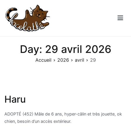
Aller
au
contenu
Chacolathe
Un espace de douceurs et de Chat à Andenne
Day:
29 avril 2026
Accueil
2026
avril
29
Haru
ADOPTÉ (452) Mâle de 6 ans, hyper-câlin et très jouette, ok
chien, besoin d’un accès extérieur.