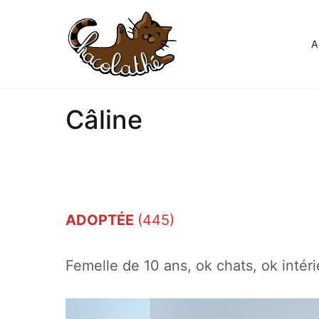
Aller
au
contenu
A
Chacolathe
Un espace de douceurs et d
Câline
ADOPTÉE
(445)
Femelle de 10 ans, ok chats, ok intér