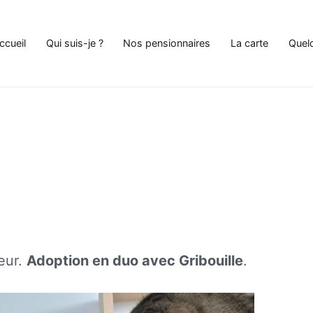
ccueil
Qui suis-je ?
Nos pensionnaires
La carte
Quel
e Chat à Andenne
ieur.
Adoption en duo avec Gribouille
.