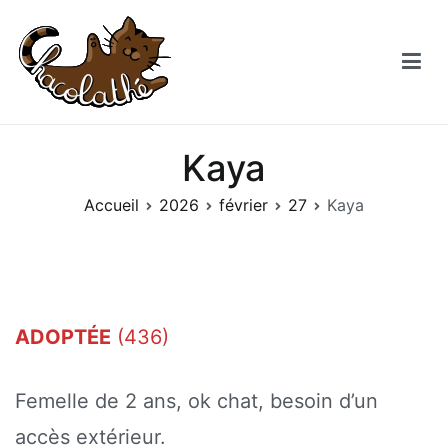
Aller
au
contenu
Chacolathe
Un espace de douceurs et de Chat à Andenne
Kaya
Accueil
2026
février
27
Kaya
ADOPTÉE
(436)
Femelle de 2 ans, ok chat, besoin d’un
accès extérieur.