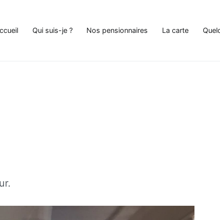
ccueil
Qui suis-je ?
Nos pensionnaires
La carte
Quel
e Chat à Andenne
ur.