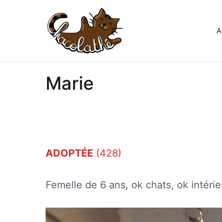
Aller
au
contenu
A
Chacolathe
Un espace de douceurs et d
Marie
ADOPTÉE
(428)
Femelle de 6 ans, ok chats, ok intérie