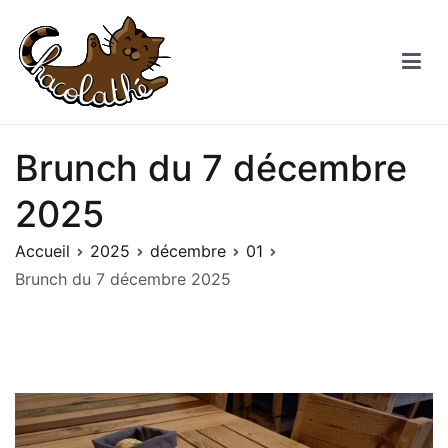
Aller
au
contenu
Chacolathe
Un espace de douceurs et de Chat à Andenne
Brunch du 7 décembre
2025
Accueil
2025
décembre
01
Brunch du 7 décembre 2025