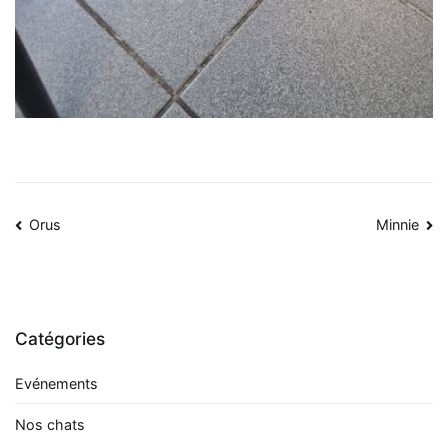
Navigation
Orus
Minnie
de
l’article
Catégories
Evénements
Nos chats