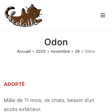
Aller
au
contenu
Chacolathe
Un espace de douceurs et de Chat à Andenne
Odon
Accueil
2025
novembre
26
Odon
ADOPTÉ
Mâle de 11 mois, ok chats, besoin d’un
accès extérieur.