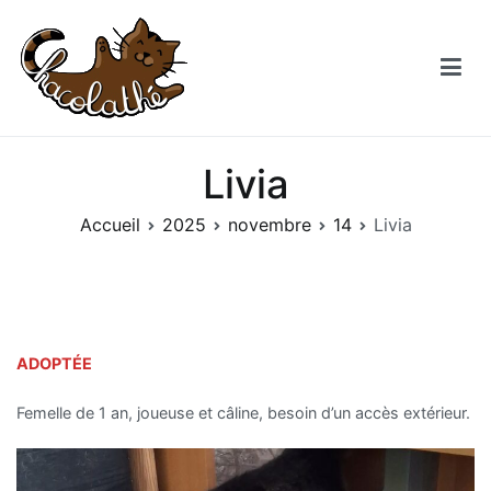
Aller
au
contenu
Chacolathe
Un espace de douceurs et de Chat à Andenne
Livia
Accueil
2025
novembre
14
Livia
ADOPTÉE
Femelle de 1 an, joueuse et câline, besoin d’un accès extérieur.