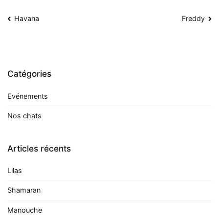
Navigation
Havana
Freddy
de
l’article
Catégories
Evénements
Nos chats
Articles récents
Lilas
Shamaran
Manouche