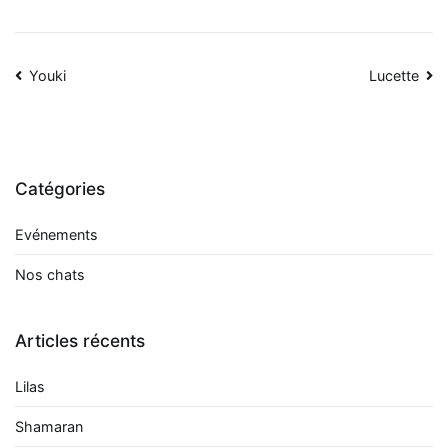
Navigation
Youki
Lucette
de
l’article
Catégories
Evénements
Nos chats
Articles récents
Lilas
Shamaran