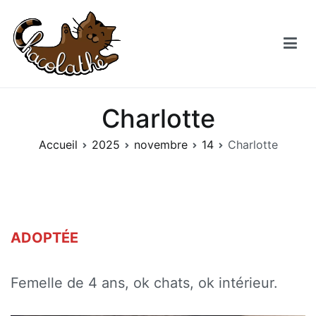
Aller
au
contenu
Chacolathe
Un espace de douceurs et de Chat à Andenne
Charlotte
Accueil
2025
novembre
14
Charlotte
ADOPTÉE
Femelle de 4 ans, ok chats, ok intérieur.