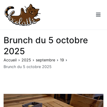
Aller
au
contenu
Chacolathe
Un espace de douceurs et de Chat à Andenne
Brunch du 5 octobre
2025
Accueil
2025
septembre
19
Brunch du 5 octobre 2025