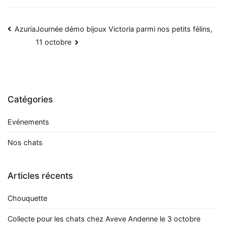
Navigation
Azuria
Journée démo bijoux Victoria parmi nos petits félins,
11 octobre
de
l’article
Catégories
Evénements
Nos chats
Articles récents
Chouquette
Collecte pour les chats chez Aveve Andenne le 3 octobre