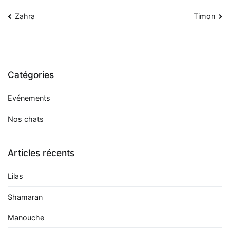
Navigation
Zahra
Timon
de
l’article
Catégories
Evénements
Nos chats
Articles récents
Lilas
Shamaran
Manouche