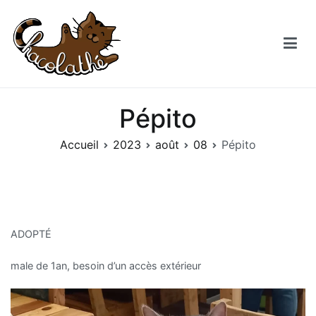
Aller
au
contenu
Chacolathe
Un espace de douceurs et de Chat à Andenne
Pépito
Accueil
2023
août
08
Pépito
ADOPTÉ
male de 1an, besoin d’un accès extérieur