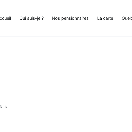
ccueil
Qui suis-je ?
Nos pensionnaires
La carte
Quel
e Chat à Andenne
allia