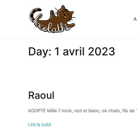
Aller
au
contenu
A
Chacolathe
Un espace de douceurs et d
Day:
1 avril 2023
Raoul
ADOPTÉ Mâle 7 mois, noir et blanc, ok chats, fils de T
Lire la suite