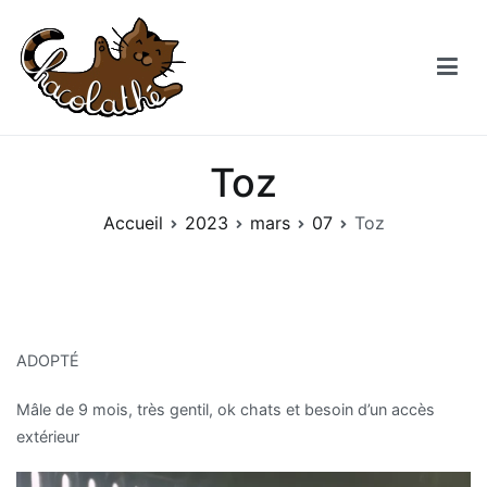
Aller
au
contenu
Chacolathe
Un espace de douceurs et de Chat à Andenne
Toz
Accueil
2023
mars
07
Toz
ADOPTÉ
Mâle de 9 mois, très gentil, ok chats et besoin d’un accès
extérieur