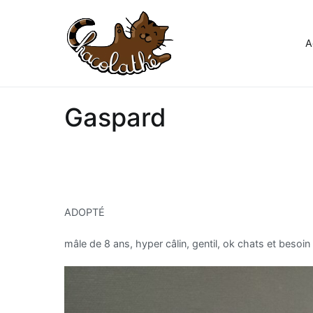
Aller
au
contenu
A
Chacolathe
Un espace de douceurs et d
Gaspard
ADOPTÉ
mâle de 8 ans, hyper câlin, gentil, ok chats et besoin