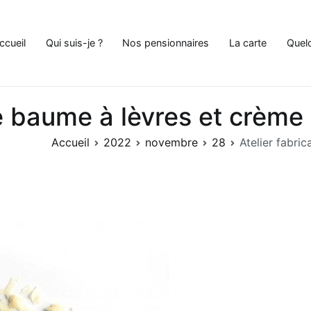
ccueil
Qui suis-je ?
Nos pensionnaires
La carte
Quel
e Chat à Andenne
de baume à lèvres et crèm
Accueil
2022
novembre
28
Atelier fabri