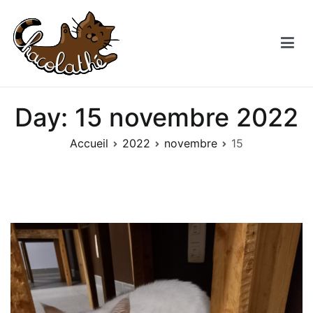
Aller
au
contenu
Chacolathe
Un espace de douceurs et de Chat à Andenne
Day:
15 novembre 2022
Accueil
2022
novembre
15