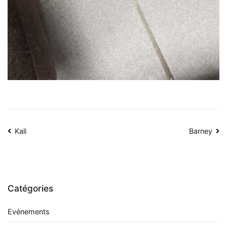
Navigation
Kali
Barney
de
l’article
Catégories
Evénements