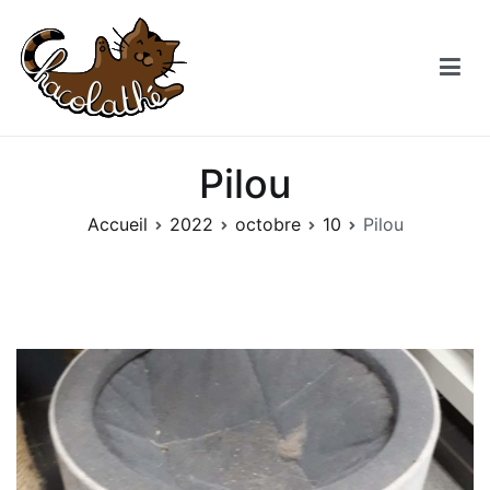
Aller
au
contenu
Chacolathe
Un espace de douceurs et de Chat à Andenne
Pilou
Accueil
2022
octobre
10
Pilou