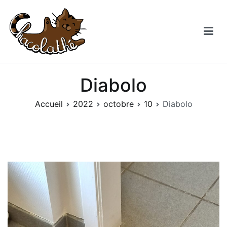
Aller
au
contenu
Chacolathe
Un espace de douceurs et de Chat à Andenne
Diabolo
Accueil
2022
octobre
10
Diabolo