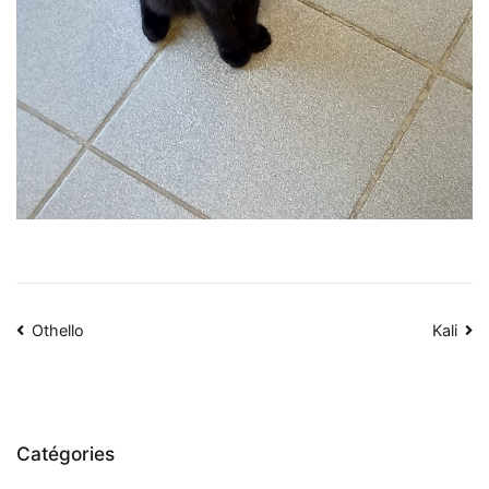
Navigation
Othello
Kali
de
l’article
Catégories