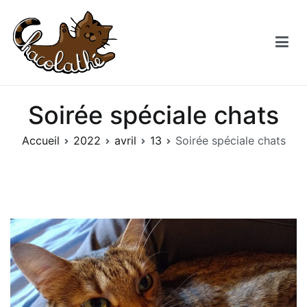
Aller
au
contenu
Chacolathe
Un espace de douceurs et de Chat à Andenne
Soirée spéciale chats
Accueil
2022
avril
13
Soirée spéciale chats