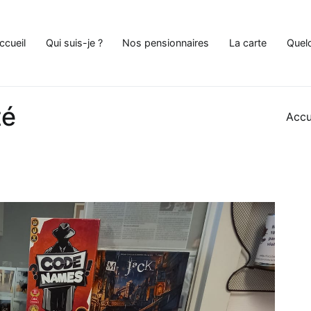
ccueil
Qui suis-je ?
Nos pensionnaires
La carte
Quel
e Chat à Andenne
té
Accu